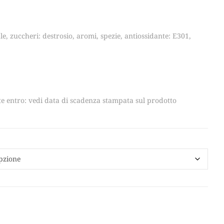
range:
le, zuccheri: destrosio, aromi, spezie, antiossidante: E301,
€25,00
through
e entro: vedi data di scadenza stampata sul prodotto
€50,00