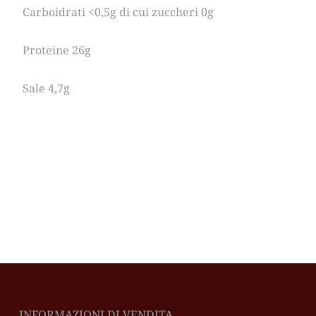
Carboidrati <0,5g di cui zuccheri 0g
Proteine 26g
Sale 4,7g
INFORMAZIONI DI VENDITA