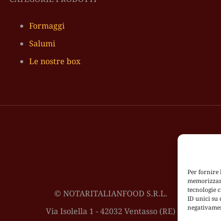
Formaggi
Salumi
Le nostre box
Per fornire 
memorizzare 
tecnologie 
© NOTARITALIANFOOD S.R.L.
ID unici su 
negativamen
Via Isolella 1 - 42032 Ventasso (RE)