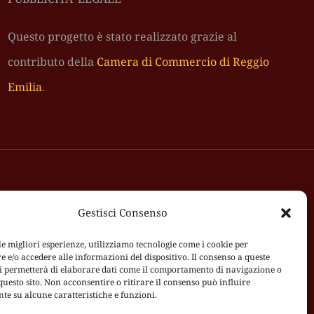
Questo progetto è stato realizzato grazie al
contributo della
Camera di Commercio di Reggio
Emilia
.
Gestisci Consenso
le migliori esperienze, utilizziamo tecnologie come i cookie per
e/o accedere alle informazioni del dispositivo. Il consenso a queste
ci permetterà di elaborare dati come il comportamento di navigazione o
questo sito. Non acconsentire o ritirare il consenso può influire
te su alcune caratteristiche e funzioni.