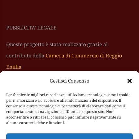
PUBBLICITA' LEGALE
Questo progetto è stato realizzato grazie al
contributo della
Camera di Commercio di Reggio
Emilia
.
Gestisci Consenso
Per fornire le migliori esperienze, utilizziamo tecnologie come i cookie
per memorizzare e/o accedere alle informazioni del dispositivo. Il
consenso a queste tecnologie ci permetterà di elaborare dati come il
comportamento di navigazione o ID unici su questo sito. Non
acconsentire o ritirare il consenso può influire negativamente su
alcune caratteristiche e funzioni.
© NOTARITALIANFOOD S.R.L.