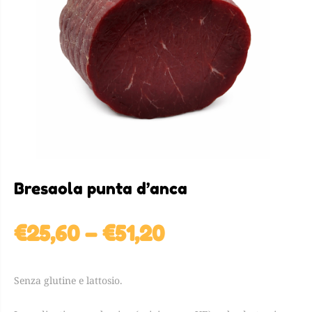
Bresaola punta d’anca
Price
€
25,60
–
€
51,20
range:
Senza glutine e lattosio.