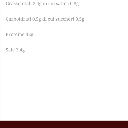
Grassi totali 2,4g di cui saturi 0,8g
Carboidrati 0,5g di cui zuccheri 0,5g
Proteine 32g
Sale 3,4g