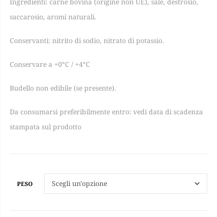
Ingredienti: carne bovina (origine non UE), sale, destrosio,
€25,60
saccarosio, aromi naturali.
through
Conservanti: nitrito di sodio, nitrato di potassio.
Conservare a +0°C / +4°C
€51,20
Budello non edibile (se presente).
Da consumarsi preferibilmente entro: vedi data di scadenza
stampata sul prodotto
PESO